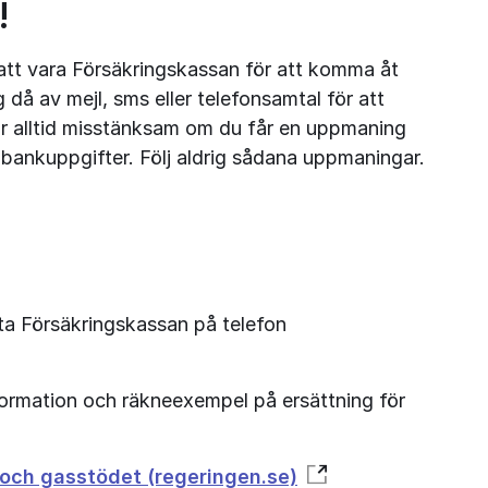
!
att vara Försäkringskassan för att komma åt 
då av mejl, sms eller telefonsamtal för att 
 Var alltid misstänksam om du får en uppmaning 
a bankuppgifter. Följ aldrig sådana uppmaningar.
Har du frågor om elstöd kan du kontakta Försäkringskassan på telefon 
ormation och räkneexempel på ersättning för 
- och gasstödet (regeringen.se)