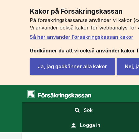
Kakor på Försäkringskassan
På forsakringskassan.se använder vi kakor (co
Vi använder också kakor för webbanalys för 
Så här använder Försäkringskassan kakor
Godkänner du att vi också använder kakor 
Ja, jag godkänner alla kakor
Nej, 
,
Sök
visa
sökfält
Logga in