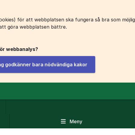
okies) för att webbplatsen ska fungera så bra som möjligt
att göra webbplatsen bättre.
för webbanalys?
jag godkänner bara nödvändiga kakor
Meny